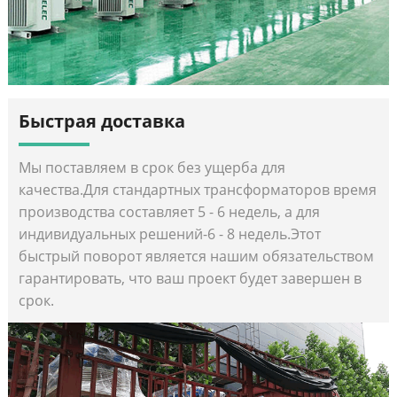
Быстрая доставка
Мы поставляем в срок без ущерба для
качества.Для стандартных трансформаторов время
производства составляет 5 - 6 недель, а для
индивидуальных решений-6 - 8 недель.Этот
быстрый поворот является нашим обязательством
гарантировать, что ваш проект будет завершен в
срок.