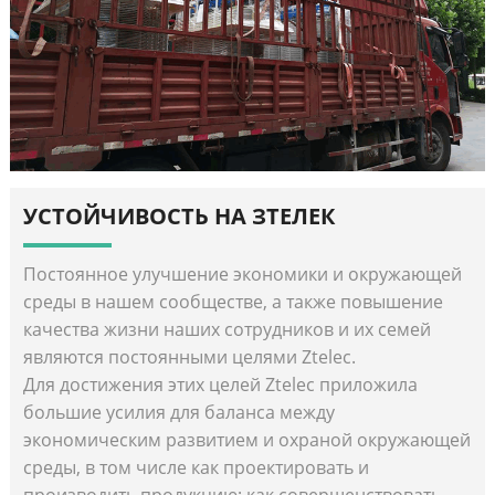
УСТОЙЧИВОСТЬ НА ЗТЕЛЕК
Постоянное улучшение экономики и окружающей
среды в нашем сообществе, а также повышение
качества жизни наших сотрудников и их семей
являются постоянными целями Ztelec.
Для достижения этих целей Ztelec приложила
большие усилия для баланса между
экономическим развитием и охраной окружающей
среды, в том числе как проектировать и
производить продукцию; как совершенствовать