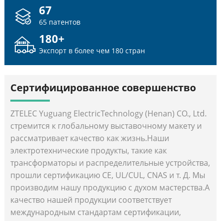
67
65 патентов
180
+
Экспорт в более чем 180 стран
Сертифицированное совершенство
ZTELEC Yuguang ElectricTechnology (Henan) CO., Ltd.
стремится к глобальному выставочному макету и
рассматривает качество как жизнь.Наши
электротехнические продукты, такие как
трансформаторы и распределительные устройства,
прошли сертификацию CE, UL/CUL, CNAS и т. Д. Мы
производим нашу продукцию с духом мастерства.А
качество нашей продукции соответствует
международным стандартам сертификации,