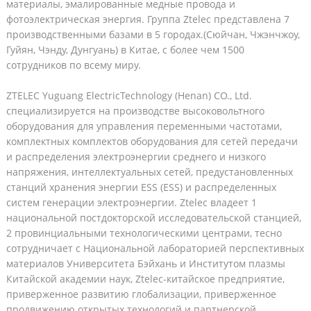
материалы, эмалированные медные провода и
фотоэлектрическая энергия. Группа Ztelec представлена 7
производственными базами в 5 городах.(Сюйчан, Чжэнчжоу,
Гуйян, Чэнду, Дунгуань) в Китае, с более чем 1500
сотрудников по всему миру.
ZTELEC Yuguang ElectricTechnology (Henan) CO., Ltd.
специализируется на производстве высоковольтного
оборудования для управления переменными частотами,
комплектных комплектов оборудования для сетей передачи
и распределения электроэнергии среднего и низкого
напряжения, интеллектуальных сетей, предустановленных
станций хранения энергии ESS (ESS) и распределенных
систем генерации электроэнергии. Ztelec владеет 1
национальной постдокторской исследовательской станцией,
2 провинциальными технологическими центрами, тесно
сотрудничает с Национальной лабораторией перспективных
материалов Университета Бэйхань и Институтом плазмы
Китайской академии наук, Ztelec-китайское предприятие,
приверженное развитию глобализации, приверженное
продвижению открытых технологий и партнерской