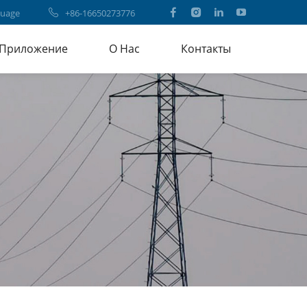
uage
+86-16650273776
Приложение
О Нас
Контакты