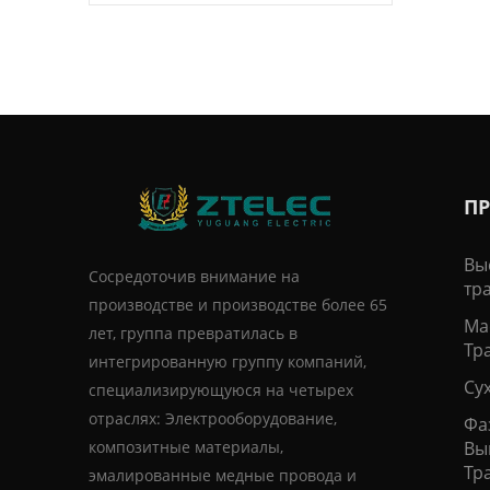
П
Вы
Сосредоточив внимание на
тр
производстве и производстве более 65
Ма
лет, группа превратилась в
Тр
интегрированную группу компаний,
Су
специализирующуюся на четырех
отраслях: Электрооборудование,
Фа
композитные материалы,
Вы
Тр
эмалированные медные провода и