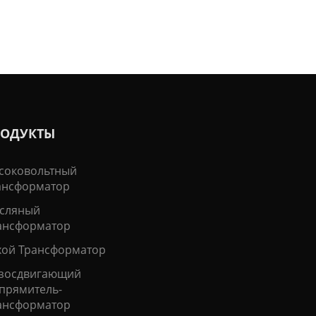
РОДУКТЫ
соковольтный
ансформатор
сляный
ансформатор
хой Трансформатор
зосдвигающий
прямитель-
ансформатор