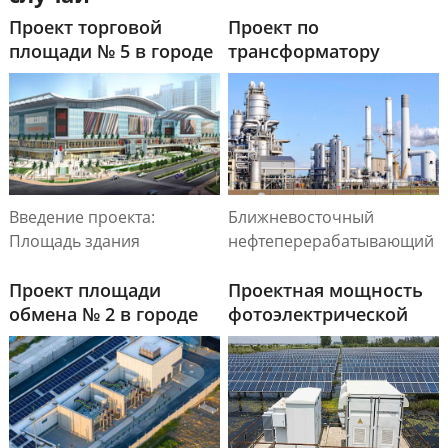
Проект торговой
Проект по
площади № 5 в городе
трансформатору
Хуанань
нефтеперерабатывающ
завода на Ближнем
Востоке
Введение проекта:
Ближневосточный
Площадь здания
нефтеперерабатывающий
составляет 160 000
завод S11 - 2500 кВА/35 -
квадратных метров, с
Проект площади
0,4 кВ Масляный
Проектная мощность
установленной
обмена № 2 в городе
трансформатор.
фотоэлектрической
мощностью
Хуанань
станции «Пик Ючжоу»
трансформатора 2×2000
кВА +2×2500 кВА +1×1250
кВА, и высоковольтной
нагрузкой двигателя 2206