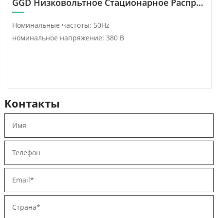
GGD Низковольтное Стационарное Распределительное Устройство Переменного Тока
трансформатора,
примененная к проекту,
Номинальные частоты: 50Hz
является SCB12 10/0. 4
номинальное напряжение: 380 В
Dyn11.
Контакты