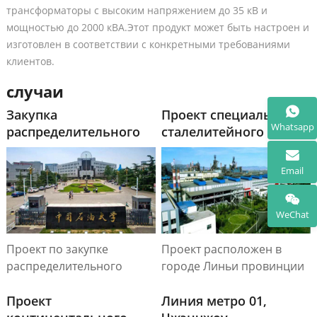
трансформаторы с высоким напряжением до 35 кВ и
мощностью до 2000 кВА.Этот продукт может быть настроен и
изготовлен в соответствии с конкретными требованиями
клиентов.
случаи
Закупка
Проект специального
Whatsapp
распределительного
сталелитейного
устройства 35 кВ для
завода в Линьи Санде
Китайского нефтяного
Email
университета
WeChat
Проект по закупке
Проект расположен в
распределительного
городе Линьи провинции
устройства напряжением
Шаньдун, занимая
35 кВ для кампуса
Проект
площадь в 296 человек. 5
Линия метро 01,
Китайского нефтяного
акров, с общим