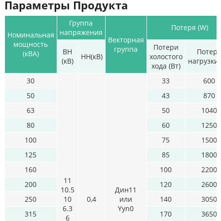
Параметры Продукта
Группа
Потеря (W)
напряжения
Номинальная
Векторная
мощность
Потери
группа
ВН
Потер
(кВА)
НН(кВ)
холостого
(кВ)
нагрузки(
хода (Вт)
30
33
600
50
43
870
63
50
1040
80
60
1250
100
75
1500
125
85
1800
160
100
2200
11
200
120
2600
10.5
Дин11
250
10
0,4
или
140
3050
6.3
Yyn0
315
170
3650
6