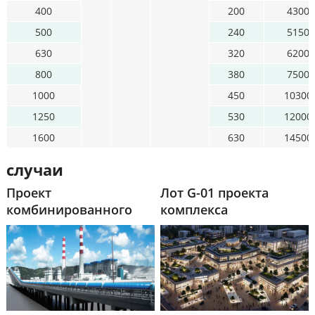
400
200
4300
500
240
5150
630
320
6200
800
380
7500
1000
450
10300
1250
530
12000
1600
630
14500
случаи
Проект
Лот G-01 проекта
комбинированного
комплекса
цикла газотурбинной
Дацзинцзян
электростанции SAIF
мощностью 225 МВт,
Пакистан