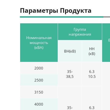
Параметры Продукта
Группа
напряжения
Номинальная
мощность
(кВА)
НН
ВН(кВ)
(кВ)
2000
35-
6.3
38,5
10.5
2500
3150
4000
35-
6.3