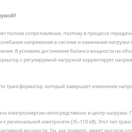
рузкой?
ет полное сопротивление, поэтому в процессе передач
 Колебания напряжения в системе и изменения нагрузки 
ения. В условиях достижения баланса мощности на объе
рматор с регулируемой нагрузкой корректирует напряж
то трансформатор, который завершает изменение напря
ча электроэнергии непосредственно в центр нагрузки.
и к региональной электросети (35–110 кВ). Этот тип тр
реактивной мощности. Он, как правило, имеет высокое с