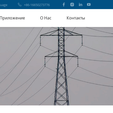
uage
+86-16650273776
Приложение
О Нас
Контакты