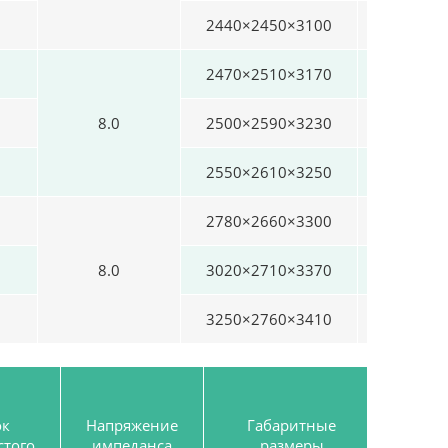
2440×2450×3100
4740
2470×2510×3170
5120
8.0
2500×2590×3230
5880
2550×2610×3250
7770
2780×2660×3300
8750
8.0
3020×2710×3370
9930
3250×2760×3410
12760
ок
Напряжение
Габаритные
Вес
стого
импеданса
размеры