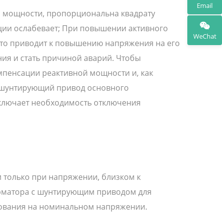
Email
й мощности, пропорциональна квадрату
ции ослабевает; При повышении активного
WeChat
то приводит к повышению напряжения на его
ия и стать причиной аварий. Чтобы
мпенсации реактивной мощности и, как
ь шунтирующий привод основного
сключает необходимость отключения
 только при напряжении, близком к
рматора с шунтирующим приводом для
ования на номинальном напряжении.