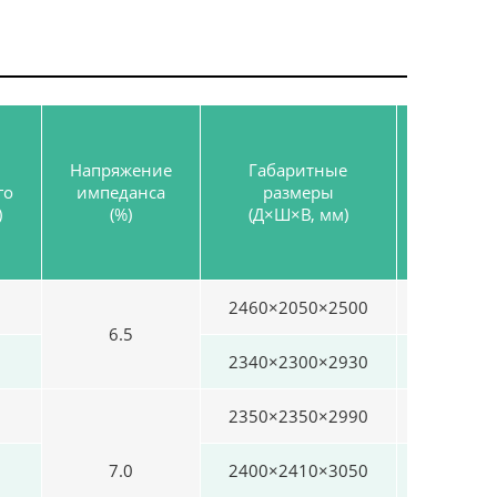
Напряжение
Габаритные
Вес
го
импеданса
размеры
(кг)
)
(%)
(Д×Ш×В, мм)
2460×2050×2500
2610
6.5
2340×2300×2930
3310
2350×2350×2990
3580
7.0
2400×2410×3050
3990