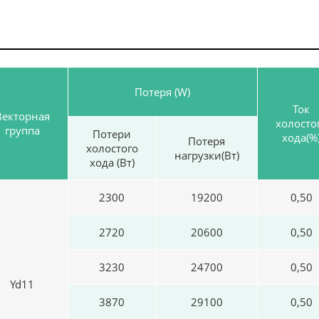
Потеря (W)
Ток
Векторная
холосто
группа
Потери
хода(%
Потеря
холостого
нагрузки(Вт)
хода (Вт)
2300
19200
0,50
2720
20600
0,50
3230
24700
0,50
Yd11
3870
29100
0,50