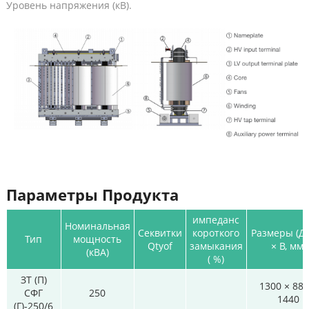
Уровень напряжения (кВ).
Параметры Продукта
импеданс
Номинальная
Секвитки
короткого
Размеры (Д
Тип
мощность
Qtyof
замыкания
× В, мм)
(кВА)
( %)
ЗТ (П)
1300 × 880
СФГ
250
1440
(Г)-250/6