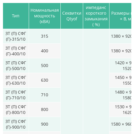
импеданс
Номинальная
Секвитки
короткого
Размеры (
Тип
мощность
Qtyof
замыкания
× В, мм
(кВА)
( %)
ЗТ (П) СФГ
315
1380 × 920
(Г)-315/10
ЗТ (П) СФГ
400
1380 × 920
(Г)-400/10
ЗТ (П) СФГ
1420 × 96
500
(Г)-500/10
1520
ЗТ (П) СФГ
1450 × 96
630
(Г)-630/10
1550
ЗТ (П) СФГ
1480 × 96
710
(Г)-710/10
1580
ЗТ (П) СФГ
1530 × 96
800
(Г)-800/10
1620
ЗТ (П) СФГ
900
1580 × 960
(Г)-900/10