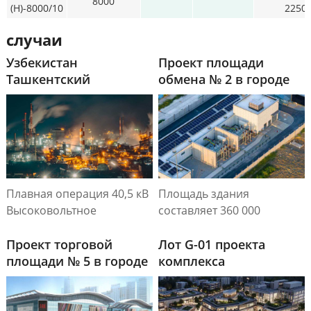
8000
(Н)-8000/10
2250
случаи
Узбекистан
Проект площади
Ташкентский
обмена № 2 в городе
металлургический
Хуанань
трубный завод Проект
высоковольтного
коммутационного
оборудования
Плавная операция 40,5 кВ
Площадь здания
Высоковольтное
составляет 360 000
переключательное
квадратных метров, с
устройство Ташкентский
Проект торговой
высоковольтной
Лот G-01 проекта
металлургический
площади № 5 в городе
установленной
комплекса
трубный завод: веха
Хуанань
мощностью 15264 кВА, и
Дацзинцзян
китайско-узбекского
высоковольтной
промышленного
нагрузкой двигателя