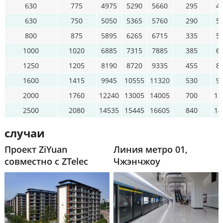
630
775
4975
5290
5660
295
4
630
750
5050
5365
5760
290
5
800
875
5895
6265
6715
335
5
1000
1020
6885
7315
7885
385
6
1250
1205
8190
8720
9335
455
8
1600
1415
9945
10555
11320
530
9
2000
1760
12240
13005
14005
700
12
2500
2080
14535
15445
16605
840
14
случаи
Проект ZiYuan
Линия метро 01,
совместно с ZTelec
Чжэнчжоу
Group