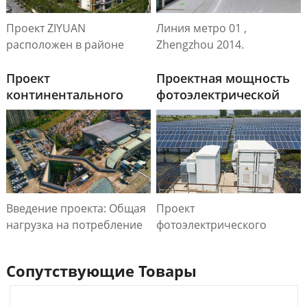
Проект ZIYUAN
Линия метро 01 ,
расположен в районе
Zhengzhou 2014.
Чжунму города Чжэнчжоу,
общая площадь застройки
Проект
Проектная мощность
составляет 83414,1 м2,
континентального
фотоэлектрической
общая площадь этажей —
международного
станции «Пик Ючжоу»
37309, всего 1567 домов.
автомобильного
города
Введение проекта: Общая
Проект
нагрузка на потребление
фотоэлектрического
электроэнергии по
трансформатора
проекту составляет 17 100
коробчатого типа в
Сопутствующие Товары
кВА, с 6 наборами
Юйчжоу представляет
трансформаторов 1600
собой ключевое
кВА и 6 наборами
достижение в развитии