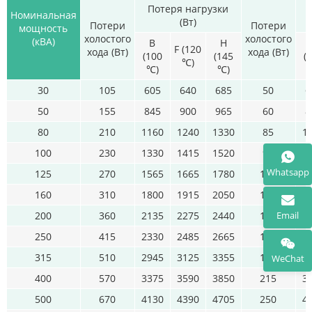
Потеря нагрузки
Номинальная
(Вт)
Потери
Потери
мощность
холостого
холостого
(кВА)
B
H
F (120
хода (Вт)
хода (Вт)
(100
(145
(
℃)
℃)
℃)
30
105
605
640
685
50
6
50
155
845
900
965
60
8
80
210
1160
1240
1330
85
1
100
230
1330
1415
1520
90
1
Whatsapp
125
270
1565
1665
1780
105
1
160
310
1800
1915
2050
120
1
200
360
2135
2275
2440
140
2
Email
250
415
2330
2485
2665
160
2
315
510
2945
3125
3355
195
2
WeChat
400
570
3375
3590
3850
215
3
500
670
4130
4390
4705
250
4