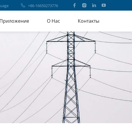
uage
+86-16650273776
Приложение
О Нас
Контакты