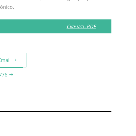
ónico.
Скачать PDF
Email
776