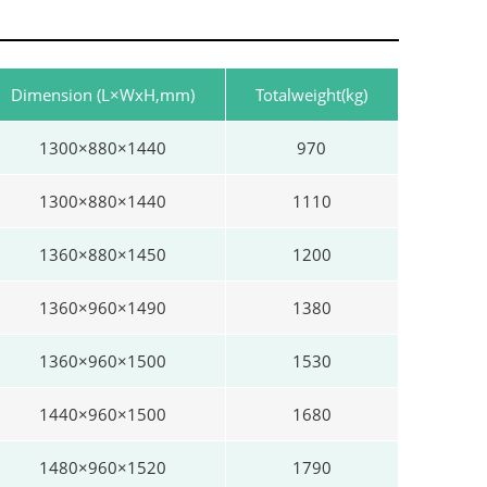
Dimension (L×WxH,mm)
Totalweight(kg)
1300×880×1440
970
1300×880×1440
1110
1360×880×1450
1200
1360×960×1490
1380
1360×960×1500
1530
1440×960×1500
1680
1480×960×1520
1790