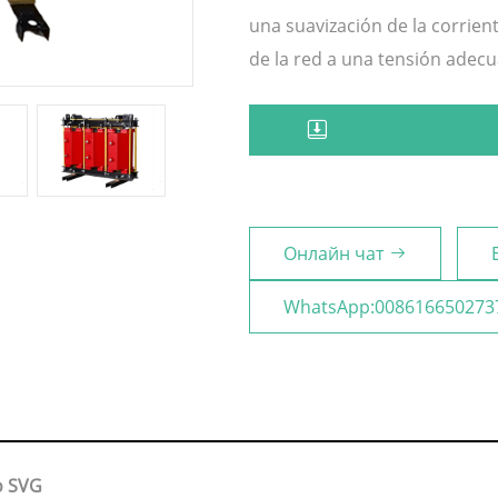
una suavización de la corrien
de la red a una tensión adecu
Онлайн чат
WhatsApp:008616650273
o SVG