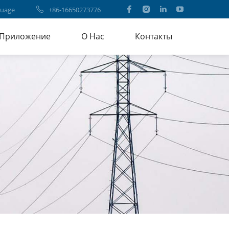
uage
+86-16650273776
Приложение
О Нас
Контакты