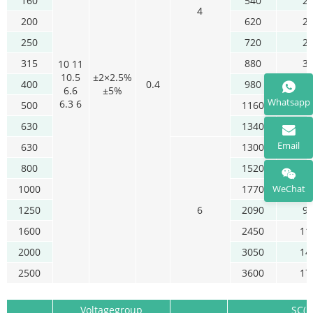
160
540
2
4
200
620
2
250
720
2
315
880
3
10 11
10.5
±2×2.5%
400
0.4
980
3
6.6
±5%
Whatsapp
6.3 6
500
1160
4
630
1340
5
Email
630
1300
5
800
1520
6
1000
1770
8
WeChat
1250
6
2090
9
1600
2450
11
2000
3050
14
2500
3600
17
Voltagegroup
SC(B