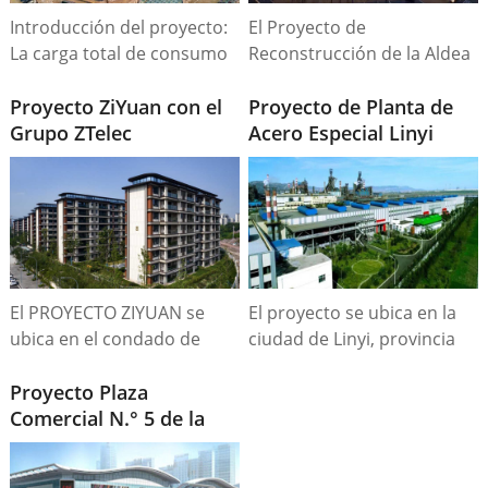
Introducción del proyecto:
El Proyecto de
La carga total de consumo
Reconstrucción de la Aldea
eléctrico del proyecto es de
Urbana, ubicado en el
17.100 kVA, con 6 conjuntos
Proyecto ZiYuan con el
centro de la ciudad, abarca
Proyecto de Planta de
de transformadores de
Grupo ZTelec
una superficie total de
Acero Especial Linyi
1.600 kVA y 6 conjuntos de
260,03 mu y cuenta con 16
Sande
transformadores de 1.250
edificios residenciales.
kVA.
El PROYECTO ZIYUAN se
El proyecto se ubica en la
ubica en el condado de
ciudad de Linyi, provincia
Zhongmu, ciudad de
de Shandong, con una
Zhengzhou, con una
Proyecto Plaza
superficie de 129,5
superficie construida de
Comercial N.° 5 de la
hectáreas, con activos
83414,1 hectáreas, una
ciudad de HuaNan
totales de 3.200 millones de
superficie total de 37309,9
RMB y una capacidad de