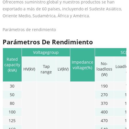
Ofrecemos suministro global y nuestros productos se han
exportado a más de 60 países, incluyendo el Sudeste Asiático,
Oriente Medio, Sudamérica, África y América.
Parámetros de rendimiento
Parámetros De Rendimiento
Voltagegroup
SC(B
Rated
Impedance
No-
capacity
Tap
Loadl
voltage(%)
HV(kV)
LV(kV)
loadloss
(kVA)
range
(
(W)
30
190
7
50
270
1
80
370
1
100
400
1
125
470
1