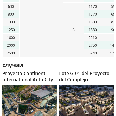
630
1170
59
800
1370
69
1000
1590
81
1250
6
1880
96
1600
2210
11
2000
2750
14
2500
3240
17
случаи
Proyecto Continent
Lote G-01 del Proyecto
International Auto City
del Complejo
DaJingJiang