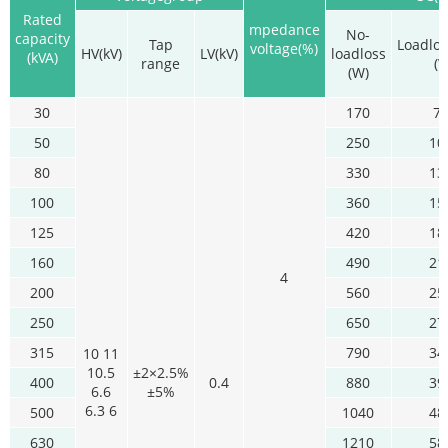
Rated
mpedance
No-
capacity
Tap
Loadlo
voltage(%)
HV(kV)
LV(kV)
loadloss
(kVA)
range
(
(W)
30
170
7
50
250
10
80
330
13
100
360
15
125
420
18
160
490
21
4
200
560
25
250
650
27
315
790
34
10 11
10.5
±2×2.5%
400
0.4
880
39
6.6
±5%
6.3 6
500
1040
48
630
1210
58