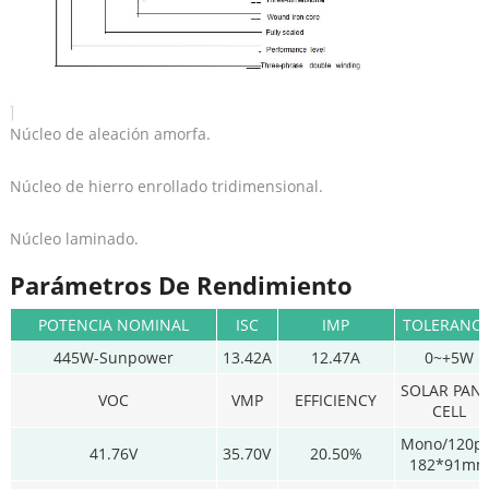
Núcleo de aleación amorfa.
Núcleo de hierro enrollado tridimensional.
Núcleo laminado.
Parámetros De Rendimiento
POTENCIA NOMINAL
ISC
IMP
TOLERANCI
445W-Sunpower
13.42A
12.47A
0~+5W
SOLAR PAN
VOC
VMP
EFFICIENCY
CELL
Mono/120p
41.76V
35.70V
20.50%
182*91m