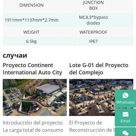
JUNCTION
DIMENSION
BOX
MC4,3*bypass
1911mm*1137mm*2.7mm
diodes
WEIGHT
WATERPROOF
6.5kg
IP67
случаи
Proyecto Continent
Lote G-01 del Proyecto
International Auto City
del Complejo
DaJingJiang
Whatsapp
Email
Introducción del proyecto:
El Proyecto de
La carga total de consumo
Reconstrucción de la Aldea