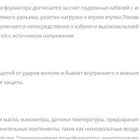
форматора достигается за счет подземных кабелей с и
ктевого разъема, розетки нагрузки и втулки втулки.Лок
лючается непосредственно к кабелю и высоковольтной с
угой-с источником напряжения.
щитой от ударов молнии и бывает внутреннего и внешне
я защиты.
ня масла, манометры, датчики температуры, предохрани
лнительные компоненты, такие как низковольтные воз
йства. Предохранители трансформатора, многопозицион