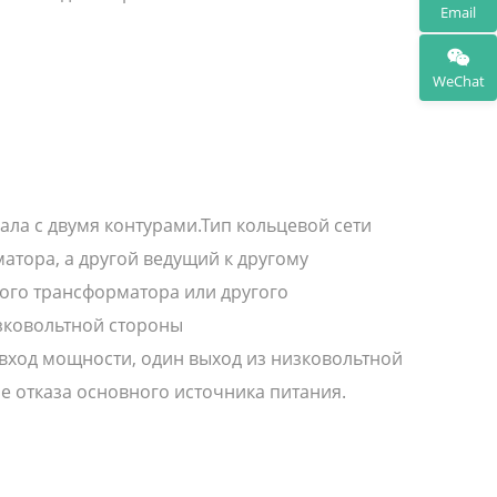
Email
WeChat
ла с двумя контурами.Тип кольцевой сети
атора, а другой ведущий к другому
гого трансформатора или другого
изковольтной стороны
 вход мощности, один выход из низковольтной
е отказа основного источника питания.