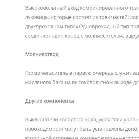
Высоковольтный вход комбинированного транс
луковицы, которые состоят из трех частей: ло
двухпроходном типах.Однопроходный тип подк
соединяет один конец с молниесителем, а др
Молниеотвод
Громомегаситель в первую очередь служит за
масляного бака на высоковольтном выходе дл
Другие компоненты
Выключатели холостого хода, указатели уров
необходимости могут быть установлены допо
вторичной стороны и компенсационные устро