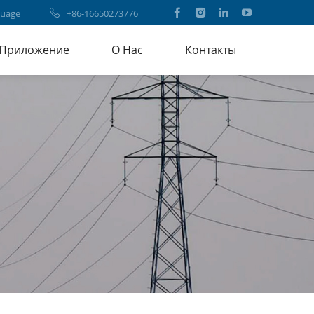
uage
+86-16650273776
Приложение
О Нас
Контакты