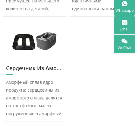
преимущества меньшего
идентичными
количества деталей,
одиночными рамами, а
Whatsapp
высокой точности
трехфазная магнитная
обработки, точного
цепь
Email
позиционирования,
симметрична.Треугольный
простой сборки, простой
трехмерный ранутый
WeChat
обработки поверхности и
железный сердечник
процесса окраски.По
прокатывается на
сравнению с
производственной линии,
Сердечник Из Аморфного Сплава
традиционными
что уменьшает колебания
профилями (квадратная
качества, вызванные
Аморфный сплав ядро
труба, канальная сталь),
ручным ламинированием,
продукта: сердцевины из
загнутые заготовки имеют
сборкой, разборкой и
аморфного сплава делятся
гибкие конструктивные
вставкой верхнего
на трехфазные масла
параметры, а точность
железного ярма.После
погруженные в аморфный
может достигать ±0.
того, как раневое
сплав трансформаторные
5мм.После резки, гибко-
железное ядро отожжено,
ядра, однофазные масла
гибкая машина с ЧПУ
ток без нагрузки может