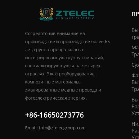
П
Вы
Сосредоточив внимание на
тр
производстве и производстве более 65
Ма
лет, группа превратилась в
Тр
интегрированную группу компаний,
Су
специализирующуюся на четырех
отраслях: Электрооборудование,
Фа
композитные материалы,
Вы
Тр
эмалированные медные провода и
фотоэлектрическая энергия.
Вы
Ра
Ус
+86-16650273776
Ни
Email:
info@ztelecgroup.com
Ра
Ус