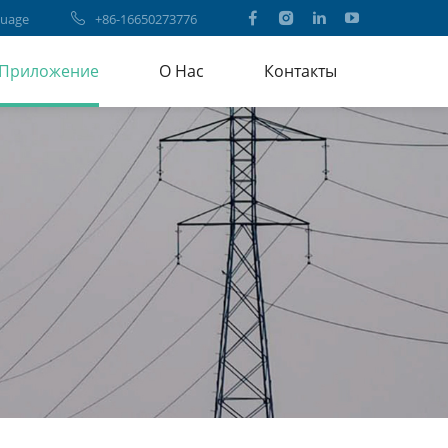
uage
+86-16650273776
Приложение
О Нас
Контакты