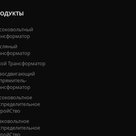
РОДУКТЫ
соковольтный
ансформатор
сляный
ансформатор
хой Трансформатор
зосдвигающий
прямитель-
ансформатор
соковольтное
спределительное
тройСтво
зковольтное
спределительное
тройСтво