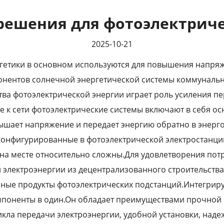
решения для фотоэлектриче
2025-10-21
гетики в основном используются для повышения напряж
мпонентов солнечной энергетической системы коммунал
а фотоэлектрической энергии играет роль усиления пе
 к сети фотоэлектрические системы включают в себя о
шает напряжение и передает энергию обратно в энерго
конфигурированные в фотоэлектрической электростанции
 на месте относительно сложны.Для удовлетворения по
 электроэнергии из децентрализованного строительств
нные продукты фотоэлектрических подстанций.Интегри
мпоненты в один.Он обладает преимуществами прочной
ла передачи электроэнергии, удобной установки, надеж