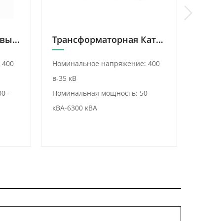
Фазорегулирующий выпрямительный трансформаторный завод
Трансформаторная Катушка Сухого Типа
 400
Номинальное напряжение: 400
Номин
в-35 кВ
Номин
0 –
Номинальная мощность: 50
кВ-12 
кВА-6300 кВА