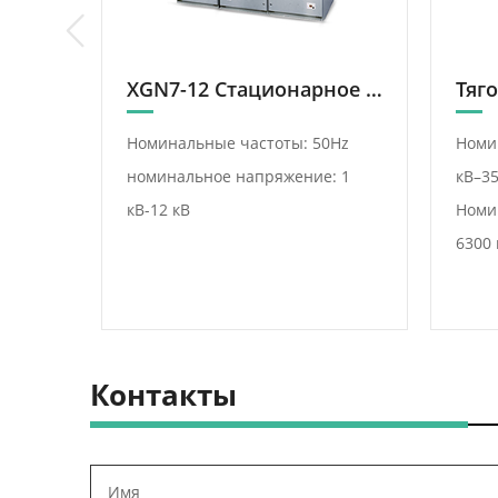
KYN28A-12 Бронированное Съемное Металлическое Закрытое Распределительное Устройство Переменного Тока
XGN7-12 Стационарное Распределительное Устройство В Металлическом Корпусе Коробчатого Типа
0Hz
Номинальные частоты: 50Hz
Номи
: 1
номинальное напряжение: 1
кВ–35
кВ-12 кВ
Номи
6300 
Контакты