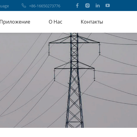
uage
+86-16650273776
Приложение
О Нас
Контакты