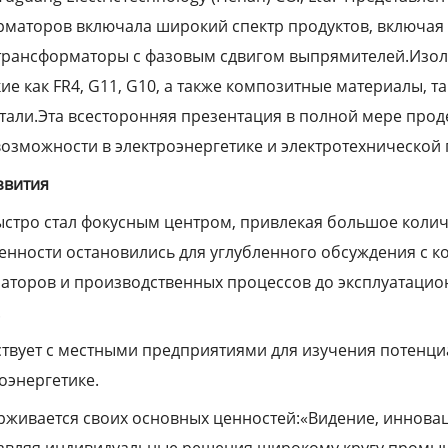
маторов включала широкий спектр продуктов, включая 
трансформаторы с фазовым сдвигом выпрямителей.Изол
ие как FR4, G11, G10, а также композитные материалы, 
тали.Эта всесторонняя презентация в полной мере пр
возможности в электроэнергетике и электротехническо
звития
 быстро стал фокусным центром, привлекая большое коли
нности остановились для углубленного обсуждения с ко
аторов и производственных процессов до эксплуатацион
.
йствует с местными предприятиями для изучения потенц
оэнергетике.
живается своих основных ценностей:«Видение, инноваци
ставляя индивидуальные решения широкому кругу промы