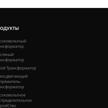
РОДУКТЫ
соковольтный
ансформатор
сляный
ансформатор
хой Трансформатор
зосдвигающий
прямитель-
ансформатор
соковольтное
спределительное
тройСтво