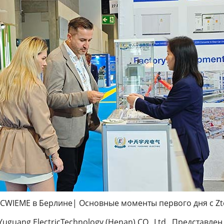
CWIEME в Берлине| Основные моменты первого дня с Zt
Yuguang ElectricTechnology (Henan) CO., Ltd. Представ