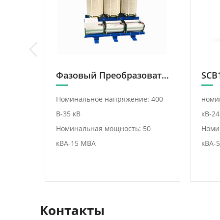
Поставщик трансформаторов фазосдвигающих выпрямителей
Фазовый Преобразователь Корректируемого Напряжения
: 400
Номинальное напряжение: 400
номи
В-35 кВ
кВ-24
сть:
Номинальная мощность: 50
Номи
кВА-15 МВА
кВА-5
Контакты