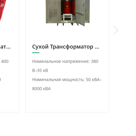
Трансформаторная Катушка Сухого Типа
Сухой Трансформатор В Корпусе
 400
Номинальное напряжение: 380
Номин
В–35 кВ
в-35 к
0
Номинальная мощность: 50 кВА–
НомиН
8000 кВА
50кВA