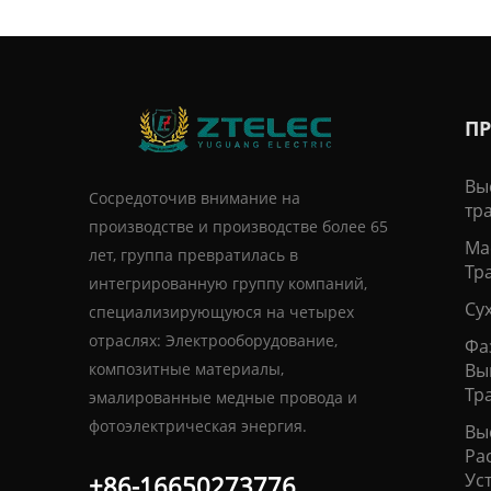
П
Вы
Сосредоточив внимание на
тр
производстве и производстве более 65
Ма
лет, группа превратилась в
Тр
интегрированную группу компаний,
Су
специализирующуюся на четырех
отраслях: Электрооборудование,
Фа
композитные материалы,
Вы
Тр
эмалированные медные провода и
фотоэлектрическая энергия.
Вы
Ра
Ус
+86-16650273776