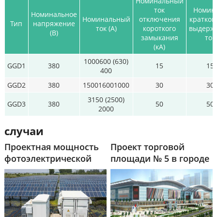
Номинальный
ток
Номин
Номинальное
Номинальный
отключения
кратко
Тип
напряжение
ток (А)
короткого
выдерж
(В)
замыкания
ток
(кА)
1000600 (630)
GGD1
380
15
15 
400
GGD2
380
150016001000
30
30 
3150 (2500)
GGD3
380
50
50 
2000
случаи
Проектная мощность
Проект торговой
фотоэлектрической
площади № 5 в городе
станции «Пик Ючжоу»
Хуанань