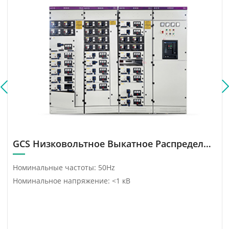
газотурбинной установки
SAIF мощностью 225 МВт,
ПакистанПроект
комбинированного цикла
газотурбинной установки
SAIF мощностью 225 МВт,
Пакистан.
GCS Низковольтное Выкатное Распределительное Устройство
Номинальные частоты: 50Hz
Номинальное напряжение: <1 кВ