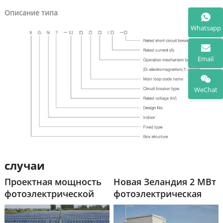
Описание типа
Whatsapp
Email
WeChat
случаи
Проектная мощность
Новая Зеландия 2 МВт
фотоэлектрической
фотоэлектрическая
станции «Пик Ючжоу»
ферма покупает
фотоэлектрический