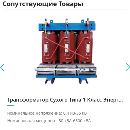
Сопутствующие Товары
кВА/34,5–0,4 кВ.
интегрированный
торгово-логистический
город с самым большим
масштабом на
Центральной равнине.
Трансформатор Сухого Типа 1 Класс Энергоэффективности
номинальное напряжение: 0.4 кВ-35 кВ
Номинальная мощность: 50 кВА-6300 кВА