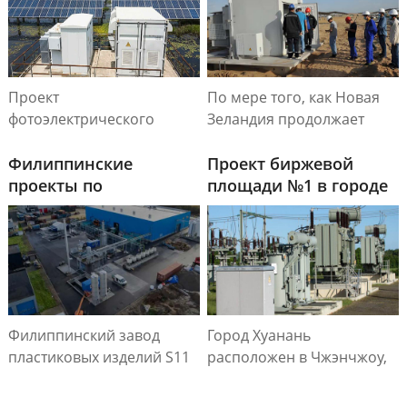
коробочный
трансформатор
мощностью 2500 кВА
Проект
По мере того, как Новая
фотоэлектрического
Зеландия продолжает
трансформатора
расширять свои
коробчатого типа в
Филиппинские
солнечные мощности,
Проект биржевой
Юйчжоу представляет
проекты по
партнерские отношения с
площади №1 в городе
собой ключевое
производству
инновационными
Хуанань
достижение в развитии
пластмасс
производителями, как
инфраструктуры
ZTelec Они будут
возобновляемой
оставаться жизненно
энергетики Китая,
важными для достижения
сочетающее передовые
энергетической
Филиппинский завод
Город Хуанань
технологии с целями
безопасности и
пластиковых изделий S11
расположен в Чжэнчжоу,
устойчивого развития.
экологической
— масляные
провинция Хэнань, Китай.
устойчивости.
трансформаторы 1000
Это современный