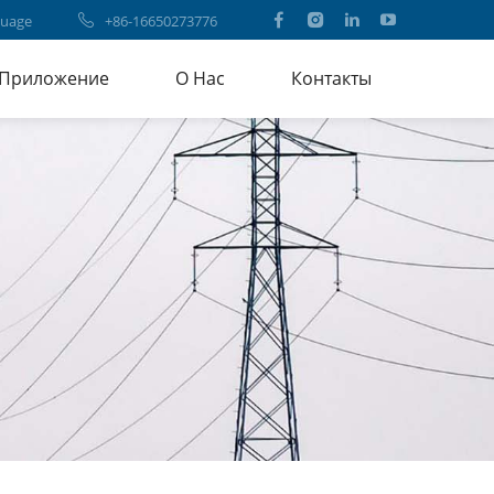
uage
+86-16650273776
Приложение
О Нас
Контакты