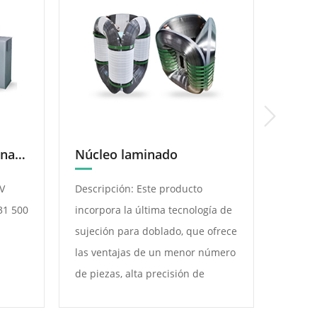
Transformador Combinado Inteligente De Regulación De Capacidad Y Tensión En Carga
Núcleo laminado
V
Descripción: Este producto
Frecue
31 500
incorpora la última tecnología de
Tensió
sujeción para doblado, que ofrece
Corrie
las ventajas de un menor número
1250/1
de piezas, alta precisión de
mecanizado, posicionamiento
preciso, ensamblaje sencillo,