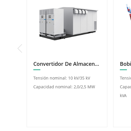
Celda De CA Blindada, Extraíble Y Con Gabinete Metálico KYN61-40.5(Z)
Convertidor De Almacenamiento De Energía Integrado (Cabina)
Tensión nominal: 10 kV/35 kV
Tensi
5 kV
Capacidad nominal: 2,0/2,5 MW
Capac
kVA