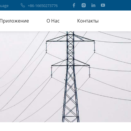
uage
+86-16650273776
Приложение
О Нас
Контакты