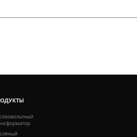
arantiza el tamaño de
rmado; pulli…
РОДУКТЫ
соковольтный
ансформатор
сляный