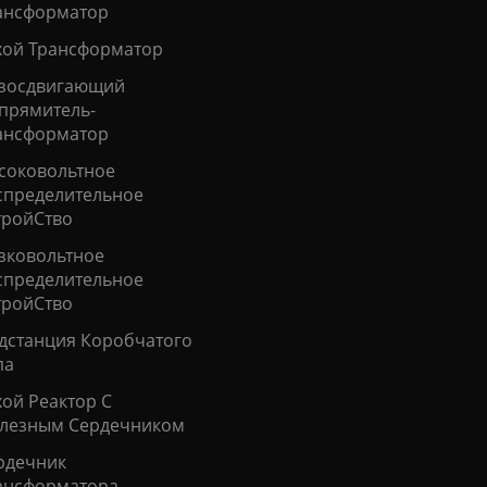
ансформатор
хой Трансформатор
зосдвигающий
прямитель-
ансформатор
соковольтное
спределительное
тройСтво
зковольтное
спределительное
тройСтво
дстанция Коробчатого
па
ой Реактор С
лезным Сердечником
рдечник
ансформатора