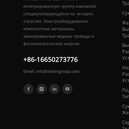
Тр
интегрированную группу компаний,
Су
специализирующуюся на четырех
отраслях: Электрооборудование,
Фа
композитные материалы,
Вы
Тр
эмалированные медные провода и
фотоэлектрическая энергия.
Вы
Ра
Ус
+86-16650273776
Ни
Email:
info@ztelecgroup.com
Ра
Ус
По
Ти
Сух
Же
Се
Тр