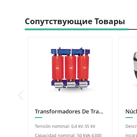
Сопутствующие Товары
Transformador Seco Con Envolvente
Transformadores De Tracción Retificadores
Núc
kV
Tensión nominal: 0,4 kV-35 kV
Descr
-8000
Capacidad nominal: 50 kVA-6300
incor