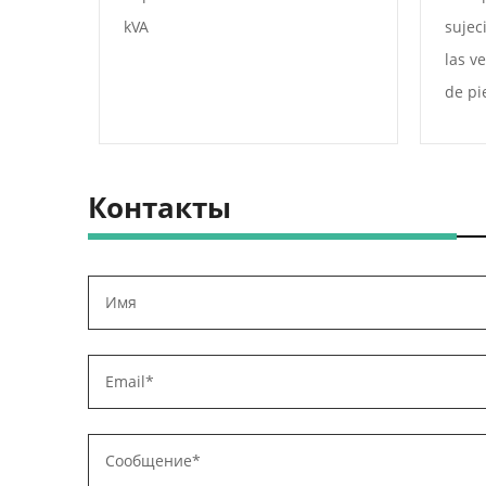
kVA
sujec
las v
de pi
mecan
preci
trata
Контакты
de pi
compa
tradi
canal
dobla
diseñ
de ha
máqui
para 