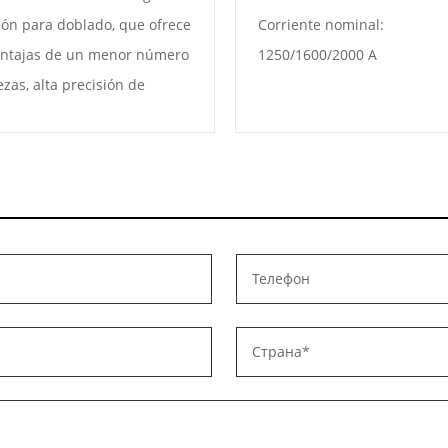
ión para doblado, que ofrece
Corriente nominal:
entajas de un menor número
1250/1600/2000 A
ezas, alta precisión de
izado, posicionamiento
so, ensamblaje sencillo,
miento superficial y proceso
ntura sencillos. En
ración con los perfiles
cionales (tubos cuadrados,
es de acero), las piezas
das tienen parámetros de
o flexibles y una precisión
sta ±0,5 mm. Tras el corte, la
na dobladora CNC se utiliza
el doblado y conformado, lo