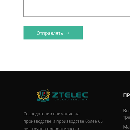
que g
confo
Отправлять
П
Вы
Сосредоточив внимание на
тр
производстве и производстве более 65
Ма
лет, группа превратилась в