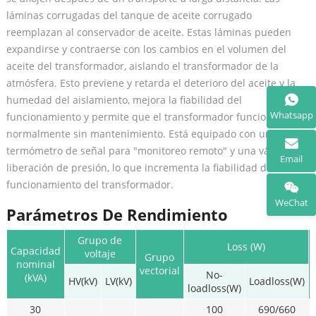
láminas corrugadas del tanque de aceite corrugado
reemplazan al conservador de aceite. Estas láminas pueden
expandirse y contraerse con los cambios en el volumen del
aceite del transformador, aislando el transformador de la
atmósfera. Esto previene y retarda el deterioro del aceite y la
humedad del aislamiento, mejora la fiabilidad del
Whatsapp
funcionamiento y permite que el transformador funcione
normalmente sin mantenimiento. Está equipado con un
termómetro de señal para "monitoreo remoto" y una válvula de
Email
liberación de presión, lo que incrementa la fiabilidad del
funcionamiento del transformador.
WeChat
Parámetros De Rendimiento
Grupo de
Loss (W)
Capacidad
voltaje
Grupo
nominal
vectorial
No-
(kVA)
HV(kV)
LV(kV)
Loadloss(W)
loadloss(W)
30
100
690/660