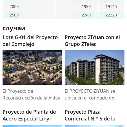
2000
1950
19140
2500
2340
22220
случаи
Lote G-01 del Proyecto
Proyecto ZiYuan con el
del Complejo
Grupo ZTelec
DaJingJiang
El Proyecto de
El PROYECTO ZIYUAN se
Reconstrucción de la Aldea
ubica en el condado de
Urbana, ubicado en el
Zhongmu, ciudad de
centro de la ciudad, abarca
Proyecto de Planta de
Zhengzhou, con una
Proyecto Plaza
una superficie total de
Acero Especial Linyi
superficie construida de
Comercial N.° 5 de la
260,03 mu y cuenta con 16
Sande
83414,1 hectáreas, una
ciudad de HuaNan